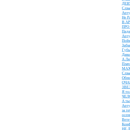
ДЕВ
Слзы
Арту
Не Р
В А
ПРО
Пада
Арту
Пойм
Забы
Губ
Дава
А Лю
Плач
МАХ
Слзы
Обн
ОЧА
ЗВЕ
Я то
ЧЕЛ
А ты
Арту
за те
осен
Вете
Конф
НЕ 