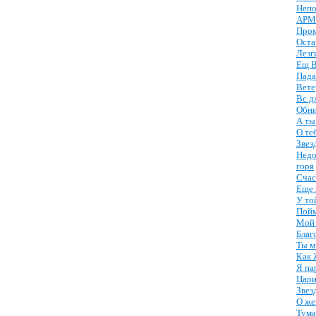
Непо
АРМ
Про
Оста
Лезг
Ещ В
Пада
Вете
Вс д
Обни
А ты
О те
Звез
Недо
горя
Счас
Еще 
У то
Пойм
Мой
Благ
Ты м
Как 
Я па
Цари
Звез
О же
Тума