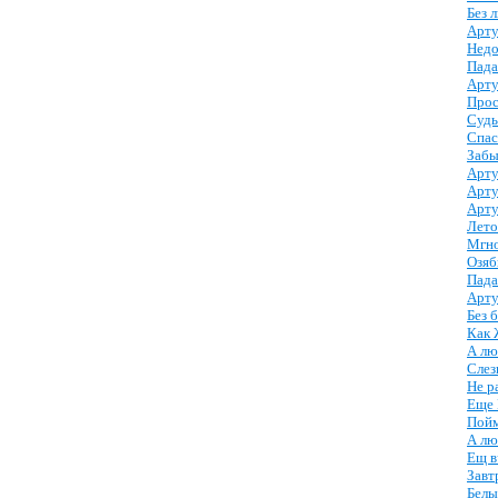
Без 
Арту
Недо
Пада
Арту
Прос
Судь
Спас
Забы
Арту
Арту
Арту
Лето
Мгно
Озяб
Пада
Арту
Без 
Как 
А лю
Слез
Не р
Еще 
Пойм
А лю
Ещ в
Завт
Белы