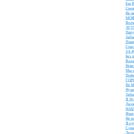
Ещ В
Снов
Не м
МОЯ
Волч
ЛГУ
Пару
Забы
План
Спас
ЗА 4
Без 
Ruza
Неве
Мы с
Пойм
ГОР
Не М
Нуж
Забы
Я Уе
Дядя
НАШ
Илах
Не р
Я ед
Сднм
Лето