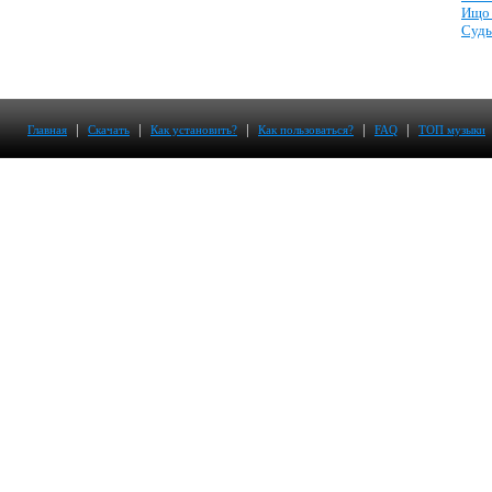
Ищо 
Судь
|
|
|
|
|
Главная
Скачать
Как установить?
Как пользоваться?
FAQ
ТОП музыки