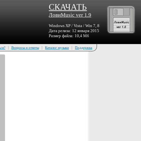
СКАЧАТЬ
ЛовиMusic ver 1.9
Windows XP / Vista / Win 7, 8
Дата релиза: 12 января 2015
Размер файла: 10,4 Мб
|
|
|
ься?
Вопросы и ответы
Каталог музыки
Поддержка