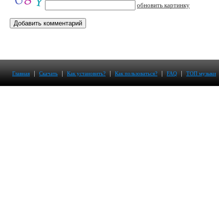
обновить картинку
|
|
|
|
|
Главная
Скачать
Как установить?
Как пользоваться?
FAQ
ТОП музыки