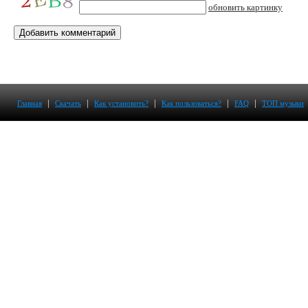
обновить картинку
|
|
|
|
|
Главная
Скачать
Как установить?
Как пользоваться?
FAQ
ТОП музыки