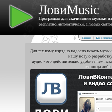
ЛовиMusic
Программа для скачивания музыки и
Бесплатно, автоматически, с любых сайтов 
|
Главная
Как установи
Для тех кому изрядно надоело искать музык
нашу новую разработку
аудио - это действительно удобнее чем иск
вы когда либо