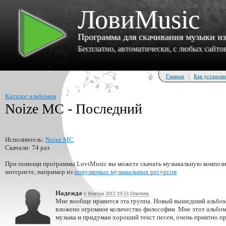
ЛовиMusic
Программа для скачивания музыки и
Бесплатно, автоматически, с любых сайтов 
|
Главная
Как установи
Каталог альбомов
Noize MC - Последний
Исполнитель:
Noize MC
Скачали: 74 раз
При помощи программы LoviMusic вы можете скачать музыкальную композиц
интернете, например из
популярных музыкальных ресурсов
Надежда
6 Ноября 2012 19:53
Ответить
Мне вообще нравится эта группа. Новый вышедший альбом 
вложено огромное количество философии. Мне этот альбом 
музыка и придуман хороший текст песен, очень приятно пр