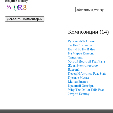
Введите защиту
обновить картинку
Композиции (14)
Ругань ИзЗа Стены
Ты Не Считаешь
Вот И Вс Ну И Что
На Марсе Классно
Тыщатыщ
Устрой Дестрой Feat Чача
Жечь Электричество
Бэктон1
Певец И Актриса Feat Stais
Пустые Места
Манки Бизнес
Красный Октябрь
Why The Dollar Falls Feat
Устрой Destroy