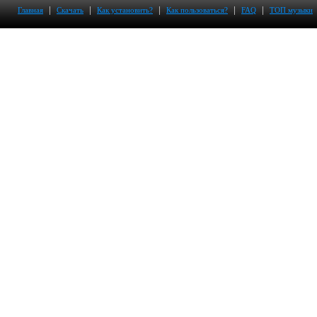
|
|
|
|
|
Главная
Скачать
Как установить?
Как пользоваться?
FAQ
ТОП музыки