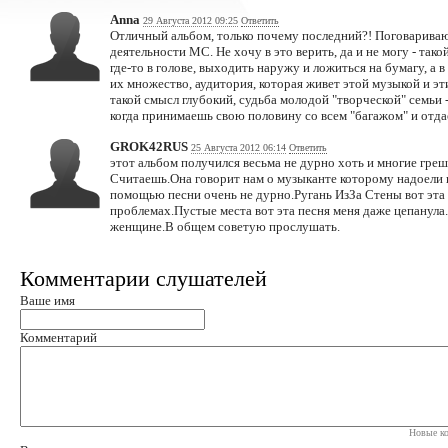
Anna
29 Августа 2012 09:25
Ответить
Отличный альбом, только почему последний?! Поговариваю
деятельности МС. Не хочу в это верить, да и не могу - так
где-то в голове, выходить наружу и ложиться на бумагу, а в
их множество, аудитория, которая живет этой музыкой и эти
такой смысл глубокий, судьба молодой "творческой" семьи -
когда принимаешь свою половину со всем "багажом" и отдае
GROK42RUS
25 Августа 2012 06:14
Ответить
этот альбом получился весьма не дурно хоть и многие греш
Считаешь.Она говорит нам о музыканте которому надоели п
помощью песни очень не дурно.Ругань ИзЗа Стены вот эта
проблемах.Пустые места вот эта песня меня даже цепанул
женщине.В общем советую прослушать.
Комментарии слушателей
Ваше имя
Комментарий
Новые ко