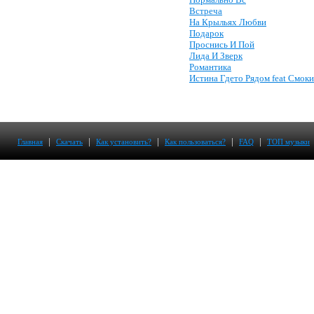
Встреча
На Крыльях Любви
Подарок
Проснись И Пой
Лида И Зверк
Романтика
Истина Гдето Рядом feat Смоки
|
|
|
|
|
Главная
Скачать
Как установить?
Как пользоваться?
FAQ
ТОП музыки