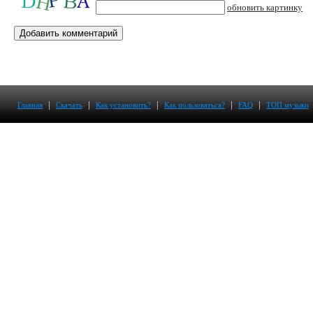
обновить картинку
|
|
|
|
|
Главная
Скачать
Как установить?
Как пользоваться?
FAQ
ТОП музыки