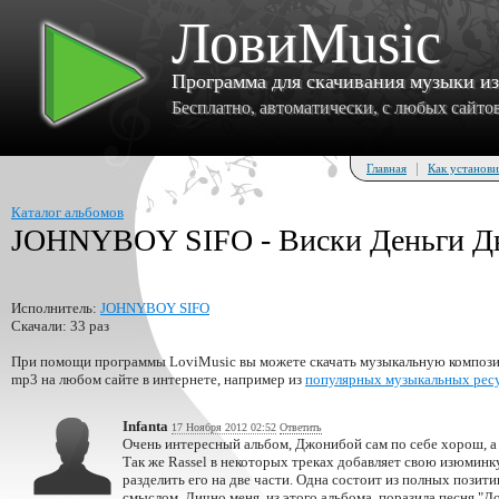
ЛовиMusic
Программа для скачивания музыки и
Бесплатно, автоматически, с любых сайтов 
|
Главная
Как установи
Каталог альбомов
JOHNYBOY SIFO - Виски Деньги Дв
Исполнитель:
JOHNYBOY SIFO
Скачали: 33 раз
При помощи программы LoviMusic вы можете скачать музыкальную композиц
mp3 на любом сайте в интернете, например из
популярных музыкальных рес
Infanta
17 Ноября 2012 02:52
Ответить
Очень интересный альбом, Джонибой сам по себе хорош, а 
Так же Rassel в некоторых треках добавляет свою изюминку
разделить его на две части. Одна состоит из полных позити
смыслом. Лично меня, из этого альбома, поразила песня "Д