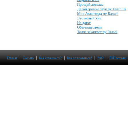
Прощай ловелас
Делай громче звук пу Tanir Eri
Моя Атлантида пу Rassel
Это новый хит
Не дают
Обычные люди
Толпа зажигает пу Rassel
|
|
|
|
|
Главная
Скачать
Как установить?
Как пользоваться?
FAQ
ТОП музыки