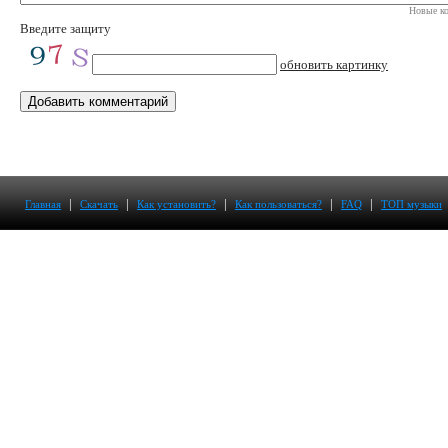
Новые ко
Введите защиту
обновить картинку
|
|
|
|
|
Главная
Скачать
Как установить?
Как пользоваться?
FAQ
ТОП музыки