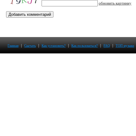
обновить картинку
|
|
|
|
|
Главная
Скачать
Как установить?
Как пользоваться?
FAQ
ТОП музыки