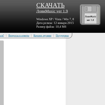
СКАЧАТЬ
ЛовиMusic ver 1.9
Windows XP / Vista / Win 7, 8
Дата релиза: 12 января 2015
Размер файла: 10,4 Мб
|
|
|
ься?
Вопросы и ответы
Каталог музыки
Поддержка