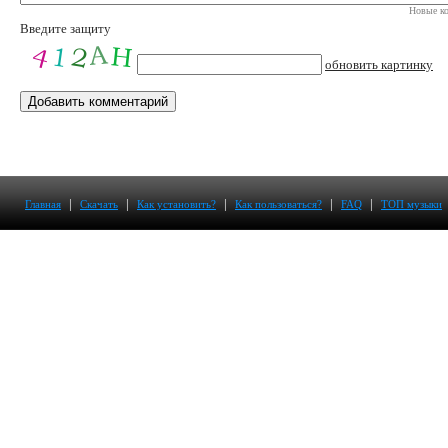
Новые ко
Введите защиту
обновить картинку
|
|
|
|
|
Главная
Скачать
Как установить?
Как пользоваться?
FAQ
ТОП музыки