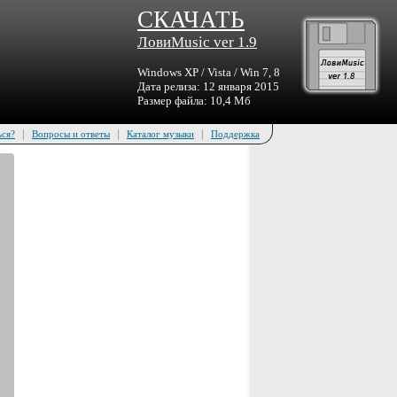
СКАЧАТЬ
ЛовиMusic ver 1.9
Windows XP / Vista / Win 7, 8
Дата релиза: 12 января 2015
Размер файла: 10,4 Мб
|
|
|
ься?
Вопросы и ответы
Каталог музыки
Поддержка