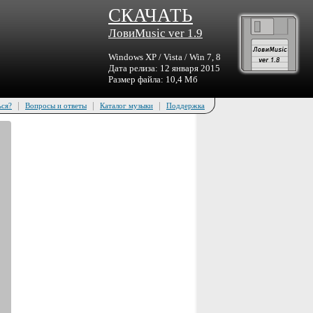
СКАЧАТЬ
ЛовиMusic ver 1.9
Windows XP / Vista / Win 7, 8
Дата релиза: 12 января 2015
Размер файла: 10,4 Мб
|
|
|
ься?
Вопросы и ответы
Каталог музыки
Поддержка