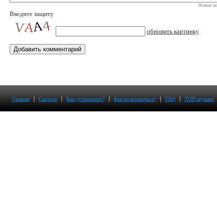
Новые ко
Введите защиту
обновить картинку
|
|
|
|
|
Главная
Скачать
Как установить?
Как пользоваться?
FAQ
ТОП музыки