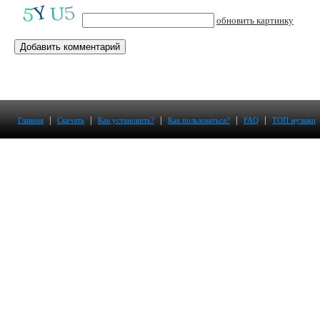
обновить картинку
|
|
|
|
|
Главная
Скачать
Как установить?
Как пользоваться?
FAQ
ТОП музыки