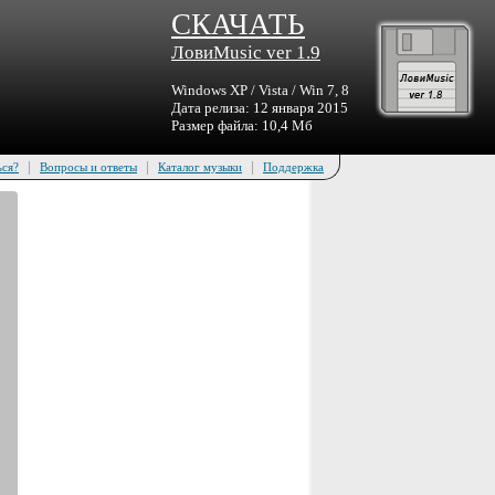
СКАЧАТЬ
ЛовиMusic ver 1.9
Windows XP / Vista / Win 7, 8
Дата релиза: 12 января 2015
Размер файла: 10,4 Мб
|
|
|
ься?
Вопросы и ответы
Каталог музыки
Поддержка