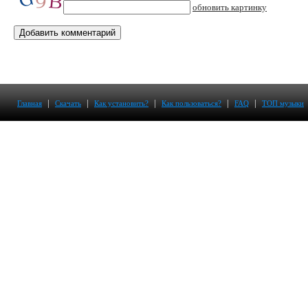
обновить картинку
|
|
|
|
|
Главная
Скачать
Как установить?
Как пользоваться?
FAQ
ТОП музыки