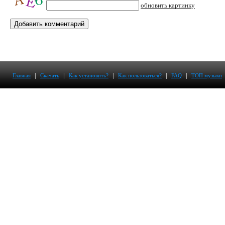
обновить картинку
|
|
|
|
|
Главная
Скачать
Как установить?
Как пользоваться?
FAQ
ТОП музыки