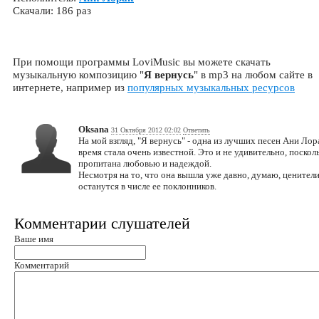
Скачали: 186 раз
При помощи программы LoviMusic вы можете скачать
музыкальную композицию "
Я вернусь
" в mp3 на любом сайте в
интернете, например из
популярных музыкальных ресурсов
Oksana
31 Октября 2012 02:02
Ответить
На мой взгляд, "Я вернусь" - одна из лучших песен Ани Ло
время стала очень известной. Это и не удивительно, поскол
пропитана любовью и надеждой.
Несмотря на то, что она вышла уже давно, думаю, ценител
останутся в числе ее поклонников.
Комментарии слушателей
Ваше имя
Комментарий