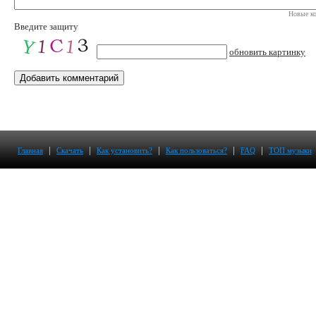
Новые ко
Введите защиту
обновить картинку
|
|
|
|
|
Главная
Скачать
Как установить?
Как пользоваться?
FAQ
ТОП музыки