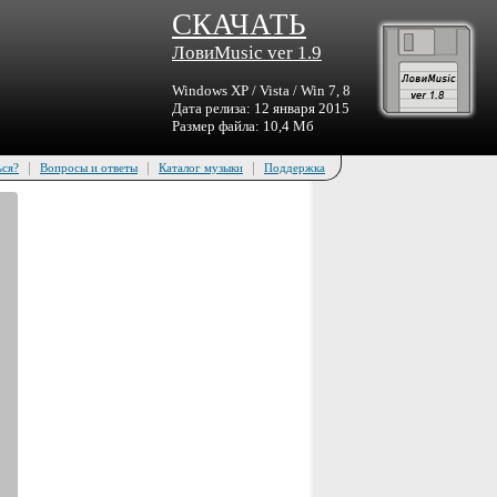
СКАЧАТЬ
ЛовиMusic ver 1.9
Windows XP / Vista / Win 7, 8
Дата релиза: 12 января 2015
Размер файла: 10,4 Мб
|
|
|
ься?
Вопросы и ответы
Каталог музыки
Поддержка