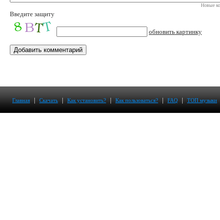
Новые ко
Введите защиту
обновить картинку
|
|
|
|
|
Главная
Скачать
Как установить?
Как пользоваться?
FAQ
ТОП музыки