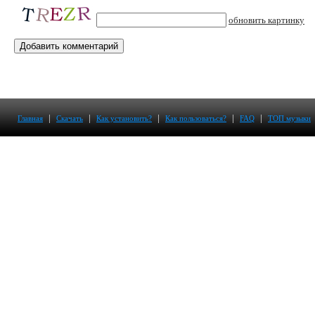
обновить картинку
|
|
|
|
|
Главная
Скачать
Как установить?
Как пользоваться?
FAQ
ТОП музыки