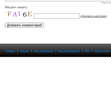
Новые ко
Введите защиту
обновить картинку
|
|
|
|
|
Главная
Скачать
Как установить?
Как пользоваться?
FAQ
ТОП музыки