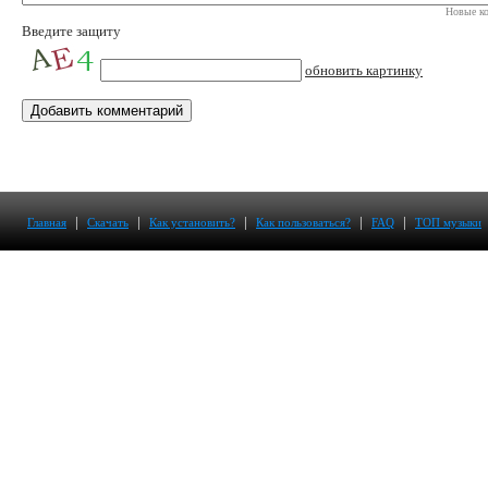
Новые ко
Введите защиту
обновить картинку
|
|
|
|
|
Главная
Скачать
Как установить?
Как пользоваться?
FAQ
ТОП музыки