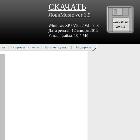
СКАЧАТЬ
ЛовиMusic ver 1.9
Windows XP / Vista / Win 7, 8
Дата релиза: 12 января 2015
Размер файла: 10,4 Мб
|
|
|
ься?
Вопросы и ответы
Каталог музыки
Поддержка