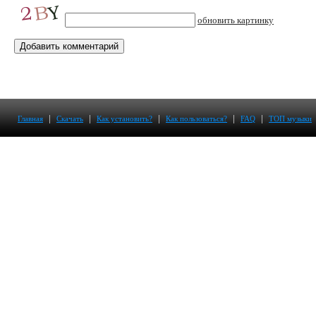
обновить картинку
|
|
|
|
|
Главная
Скачать
Как установить?
Как пользоваться?
FAQ
ТОП музыки