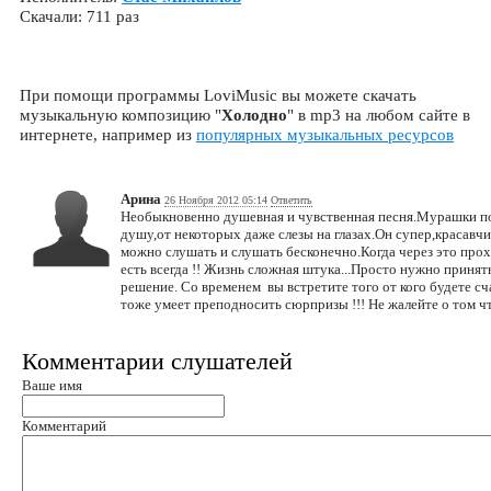
Скачали: 711 раз
При помощи программы LoviMusic вы можете скачать
музыкальную композицию "
Холодно
" в mp3 на любом сайте в
интернете, например из
популярных музыкальных ресурсов
Арина
26 Ноября 2012 05:14
Ответить
Необыкновенно душевная и чувственная песня.Мурашки по 
душу,от некоторых даже слезы на глазах.Он супер,красавч
можно слушать и слушать бесконечно.Когда через это прох
есть всегда !! Жизнь сложная штука...Просто нужно принять
решение. Со временем вы встретите того от кого будете сч
тоже умеет преподносить сюрпризы !!! Не жалейте о том чт
Комментарии слушателей
Ваше имя
Комментарий