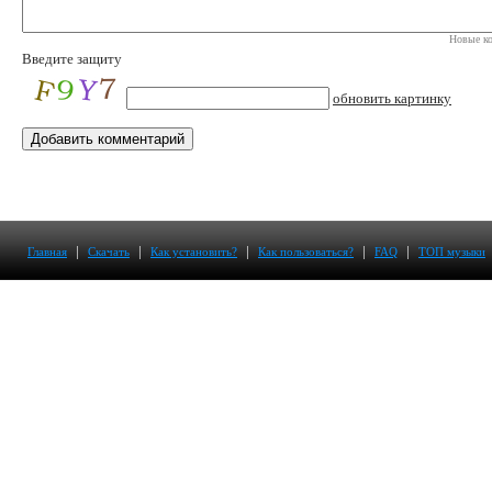
Новые ко
Введите защиту
обновить картинку
|
|
|
|
|
Главная
Скачать
Как установить?
Как пользоваться?
FAQ
ТОП музыки