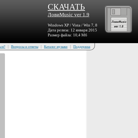
СКАЧАТЬ
ЛовиMusic ver 1.9
Windows XP / Vista / Win 7, 8
Дата релиза: 12 января 2015
Размер файла: 10,4 Мб
|
|
|
ься?
Вопросы и ответы
Каталог музыки
Поддержка