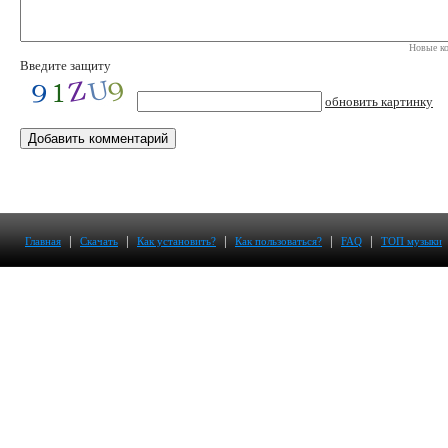
Новые ко
Введите защиту
обновить картинку
|
|
|
|
|
Главная
Скачать
Как установить?
Как пользоваться?
FAQ
ТОП музыки