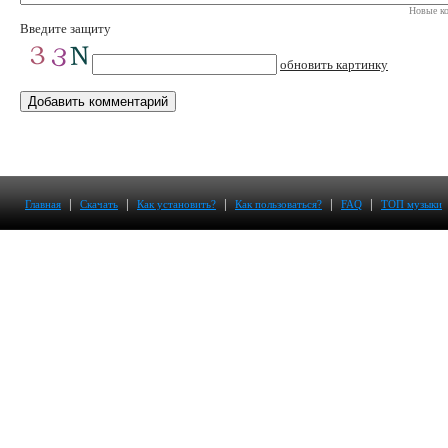
Новые ко
Введите защиту
обновить картинку
|
|
|
|
|
Главная
Скачать
Как установить?
Как пользоваться?
FAQ
ТОП музыки