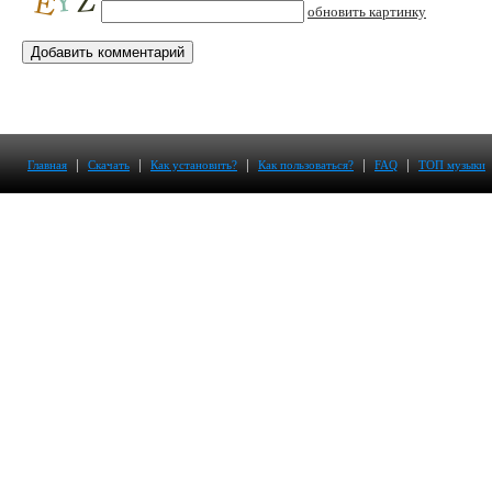
обновить картинку
|
|
|
|
|
Главная
Скачать
Как установить?
Как пользоваться?
FAQ
ТОП музыки