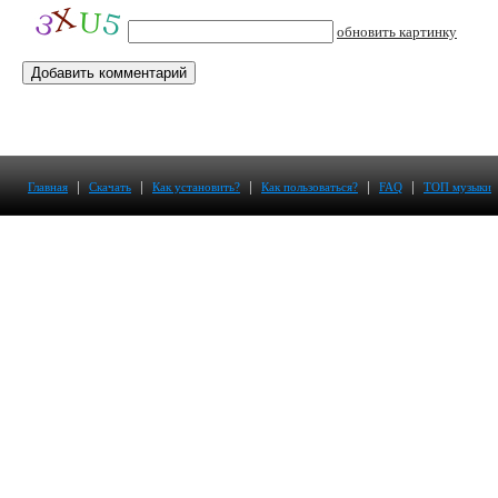
обновить картинку
|
|
|
|
|
Главная
Скачать
Как установить?
Как пользоваться?
FAQ
ТОП музыки