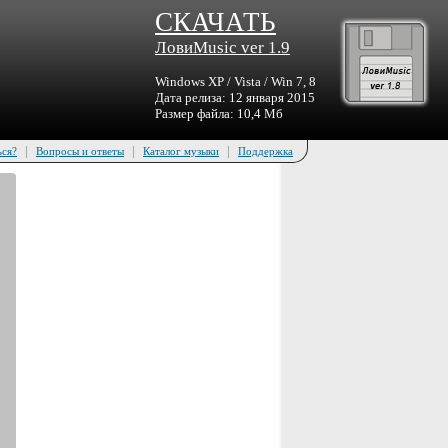
СКАЧАТЬ
ЛовиMusic ver 1.9
Windows XP / Vista / Win 7, 8
Дата релиза: 12 января 2015
Размер файла: 10,4 Мб
|
|
|
ься?
Вопросы и ответы
Каталог музыки
Поддержка