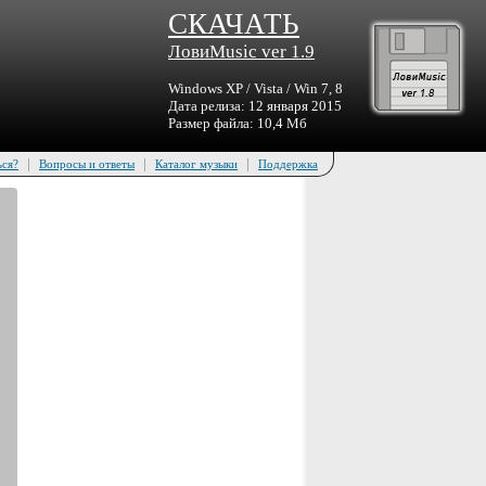
СКАЧАТЬ
ЛовиMusic ver 1.9
Windows XP / Vista / Win 7, 8
Дата релиза: 12 января 2015
Размер файла: 10,4 Мб
|
|
|
ься?
Вопросы и ответы
Каталог музыки
Поддержка