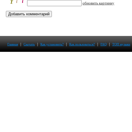
обновить картинку
|
|
|
|
|
Главная
Скачать
Как установить?
Как пользоваться?
FAQ
ТОП музыки