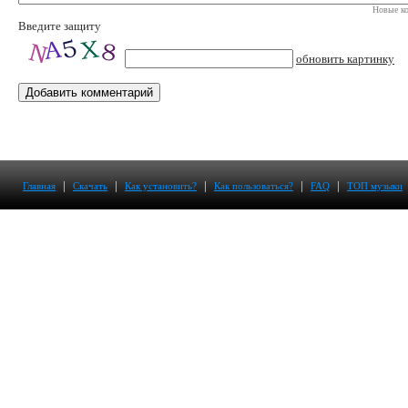
Новые ко
Введите защиту
обновить картинку
|
|
|
|
|
Главная
Скачать
Как установить?
Как пользоваться?
FAQ
ТОП музыки