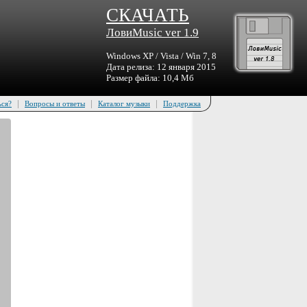
СКАЧАТЬ
ЛовиMusic ver 1.9
Windows XP / Vista / Win 7, 8
Дата релиза: 12 января 2015
Размер файла: 10,4 Мб
|
|
|
ься?
Вопросы и ответы
Каталог музыки
Поддержка