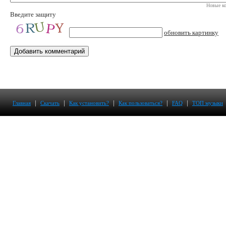
Новые ко
Введите защиту
обновить картинку
|
|
|
|
|
Главная
Скачать
Как установить?
Как пользоваться?
FAQ
ТОП музыки