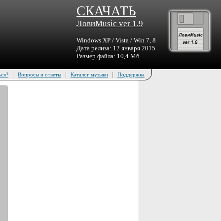
СКАЧАТЬ
ЛовиMusic ver 1.9
Windows XP / Vista / Win 7, 8
Дата релиза: 12 января 2015
Размер файла: 10,4 Мб
|
|
|
ься?
Вопросы и ответы
Каталог музыки
Поддержка