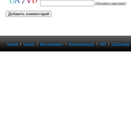
обновить картинку
|
|
|
|
|
Главная
Скачать
Как установить?
Как пользоваться?
FAQ
ТОП музыки