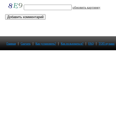
обновить картинку
|
|
|
|
|
Главная
Скачать
Как установить?
Как пользоваться?
FAQ
ТОП музыки