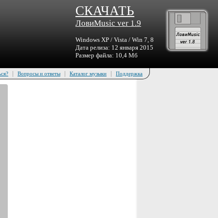
СКАЧАТЬ
ЛовиMusic ver 1.9
Windows XP / Vista / Win 7, 8
Дата релиза: 12 января 2015
Размер файла: 10,4 Мб
|
|
|
ься?
Вопросы и ответы
Каталог музыки
Поддержка