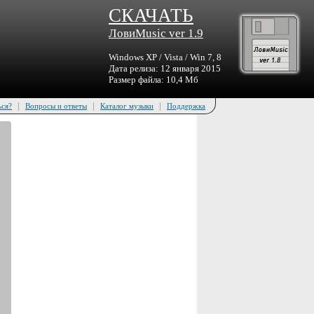
СКАЧАТЬ
ЛовиMusic ver 1.9
Windows XP / Vista / Win 7, 8
Дата релиза: 12 января 2015
Размер файла: 10,4 Мб
|
|
|
ься?
Вопросы и ответы
Каталог музыки
Поддержка