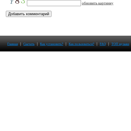
обновить картинку
|
|
|
|
|
Главная
Скачать
Как установить?
Как пользоваться?
FAQ
ТОП музыки