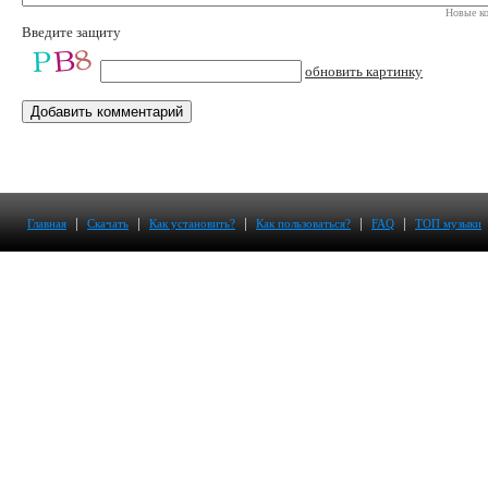
Новые ко
Введите защиту
обновить картинку
|
|
|
|
|
Главная
Скачать
Как установить?
Как пользоваться?
FAQ
ТОП музыки