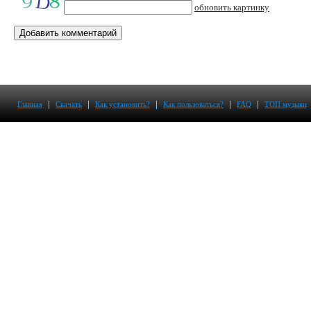
обновить картинку
|
|
|
|
|
Главная
Скачать
Как установить?
Как пользоваться?
FAQ
ТОП музыки