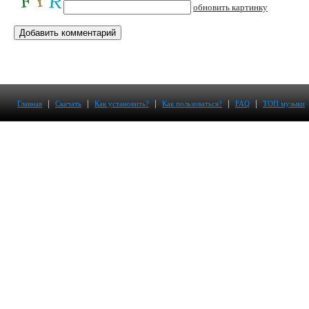
обновить картинку
|
|
|
|
|
Главная
Скачать
Как установить?
Как пользоваться?
FAQ
ТОП музыки