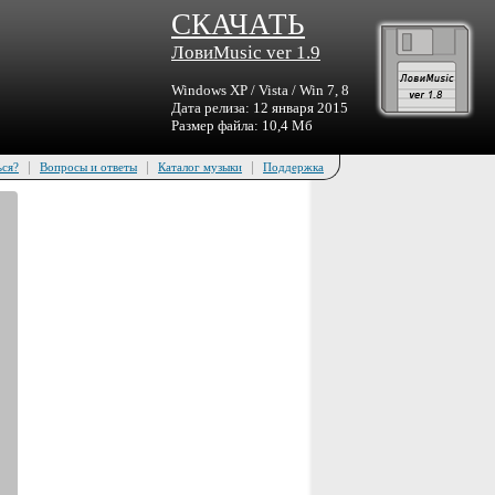
СКАЧАТЬ
ЛовиMusic ver 1.9
Windows XP / Vista / Win 7, 8
Дата релиза: 12 января 2015
Размер файла: 10,4 Мб
|
|
|
ься?
Вопросы и ответы
Каталог музыки
Поддержка